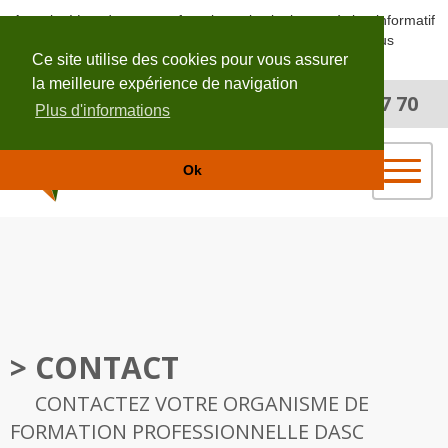
Attention! Les documents fournis sur le site le sont à titre informatif
et non contractuel. Merci de nous contactez pour plus
Ce site utilise des cookies pour vous assurer
d'informations.
la meilleure expérience de navigation
02 40 96 87 70
appelez-nous au
Plus d'informations
Ok
> CONTACT
CONTACTEZ VOTRE ORGANISME DE
FORMATION PROFESSIONNELLE DASC